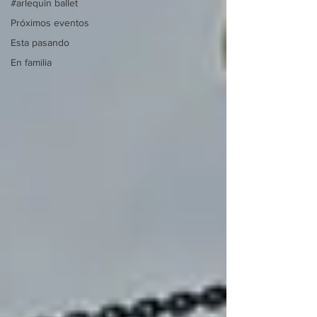
#arlequin ballet
Próximos eventos
Esta pasando
En familia