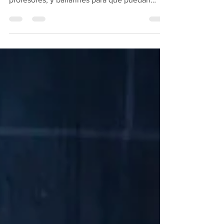
próximo Dantzan 2019 dirigido a estudiantes,
profesores, y bailarines para que puedan
trabajar y...