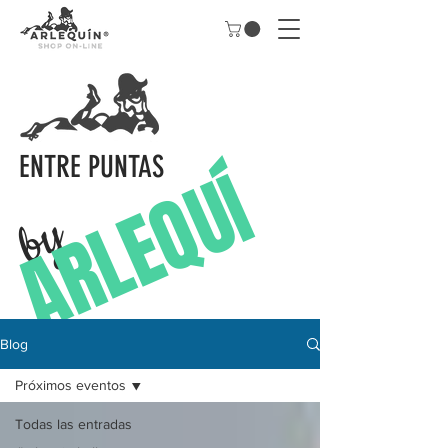
ENTRE PUNTAS
A
R
L
E
Q
U
Í
by
N
Blog
Próximos eventos
Todas las entradas