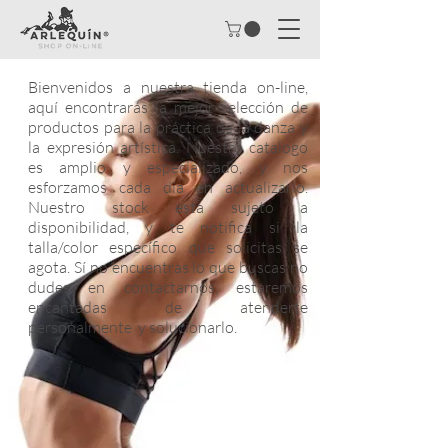
Bienvenidos a nuestra tienda on-line,
aquí encontrarás la mejor selección de
productos para la práctica de la danza y
la expresión artística. Nuestro catalogo
es amplio y especializado, y nos
esforzamos cada día en actualizarlo.
Nuestro stock esta sujeto a
disponibilidad, y te notifica si la
talla/color específico que solicitas se
agota. Sí no encuentras lo que buscas no
dudes en contactarnos, estaremos
encantadas de atenderte
personalmente y solucionarlo.