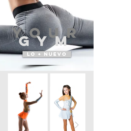
you
r
GYM
LO + NUEVO