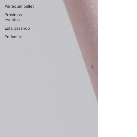
#arlequin ballet
Próximos
eventos
Esta pasando
En familia