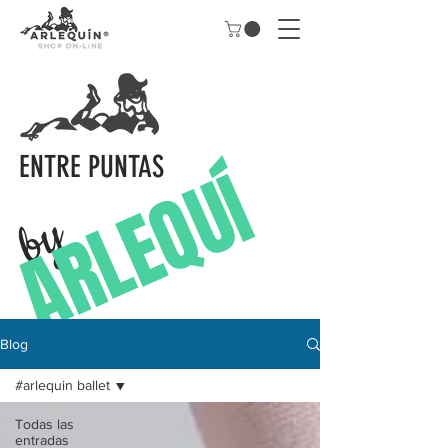
ENTRE PUNTAS
A
R
L
E
Q
U
Í
by
N
Blog
#arlequin ballet
Todas las
entradas