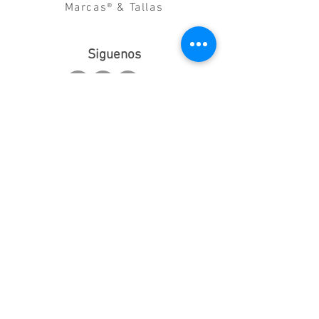
Marcas® & Tallas
Siguenos
Suscribete
Enviar
Estamos en
Arlequin Ballet
Tienda Física | Aldamar, 26
20003 Donostia-San
Sebastián,
Gipuzkoa