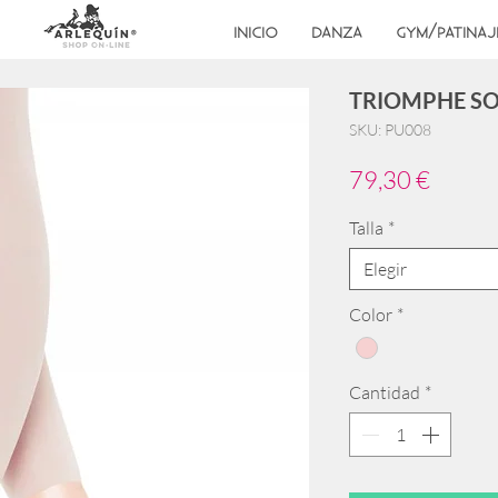
INICIO
DANZA
GYM/PATINAJ
TRIOMPHE SO
SKU: PU008
Precio
79,30 €
Talla
*
Elegir
Color
*
Cantidad
*