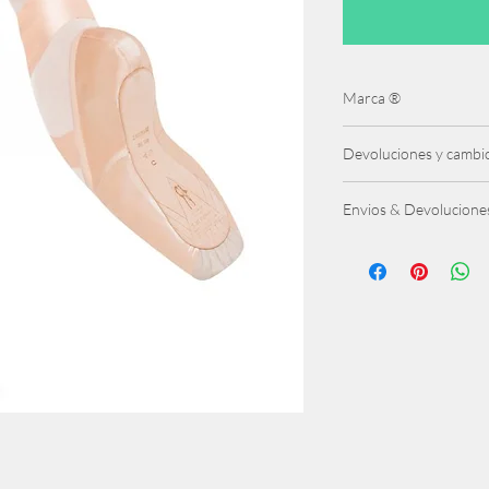
Marca ®
Bloch
Devoluciones y cambi
7 días después de rec
Envios & Devolucione
Gratis para pedidos +
4,95€ península y Bal
5,95€ Canarias, Mellil