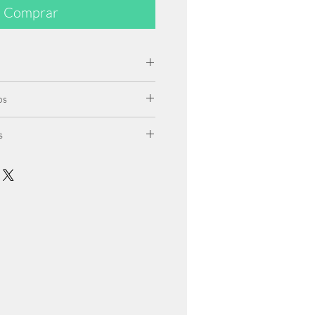
Comprar
os
epción
s
 80€
eares
la