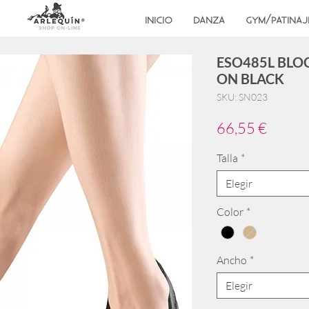
INICIO
DANZA
GYM/PATINAJ
ESO485L BLOC
ON BLACK
SKU: SN023
Precio
66,55 €
Talla
*
Elegir
Color
*
Ancho
*
Elegir