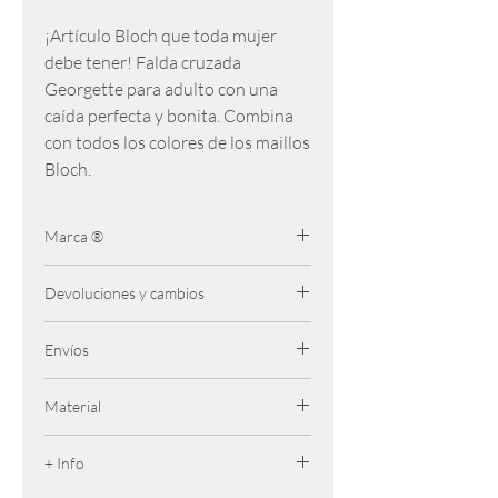
¡Artículo Bloch que toda mujer
debe tener! Falda cruzada
Georgette para adulto con una
caída perfecta y bonita. Combina
con todos los colores de los maillos
Bloch.
Marca ®
Bloch
Devoluciones y cambios
Se admiten cambios hasta 7 dias
Envíos
despues de la compra. El producto debe
ser retornado sin uso y en perfectas
Gratis para pedidos + 50 € península (+
condiciones
Material
100 € Canarias y Baleares)
4,95€ Península
100% poliéster de georgette
12,00 € Canarias y Baleares
+ Info