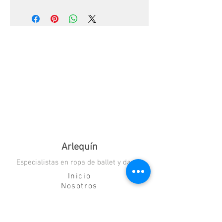
Lavar a máquina en agua fría, para
secar póngase en una superficie plana ??
Arlequín
Especialistas en ropa de ballet y danza
Inicio
Nosotros
Blog
Contacto