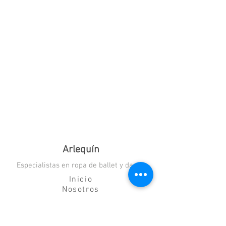
terciopelo spandex
Contraste 2 - 90% naylon, 10%
Spandex mesh
Lavese en agua fria, sequelo en un lugar
plano
Arlequín
Especialistas en ropa de ballet y danza
Inicio
Nosotros
Blog
Contacto