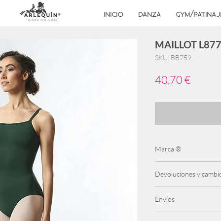
INICIO
DANZA
GYM/PATINAJ
MAILLOT L87
SKU: BB759
Precio
40,70 €
Marca ®
Bloch
Devoluciones y cambi
Se admiten cambios has
Envíos
producto debe ser ret
condiciones
Gratis para pedidos + 