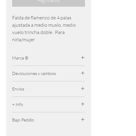
Falda de flamenco de 4 palas
ajustada a medio muslo, medio
vuelo trincha doble . Para
niña/mujer
Marca ®
Happy Dance
Devoluciones y cambios
Se admiten cambios hasta 7 dias
Envíos
despues de la compra. El producto debe
ser retornado sin uso y en perfectas
Gratis para pedidos + 50 € península (+
condiciones
+ Info
100 € Canarias y Baleares)
4,95€ Península
Completar..
12,00 € Canarias y Baleares
Bajo Pedido
Se puede personalizar bajo pedido el