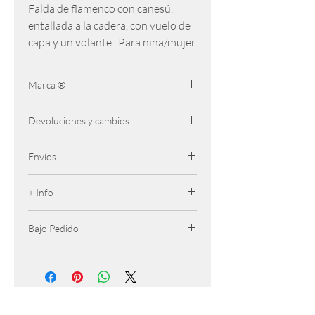
Falda de flamenco con canesú,
entallada a la cadera, con vuelo de
capa y un volante.. Para niña/mujer
Marca ®
Happy Dance
Devoluciones y cambios
Se admiten cambios hasta 7 dias
Envíos
despues de la compra. El producto debe
ser retornado sin uso y en perfectas
Gratis para pedidos + 50 € península (+
condiciones
+ Info
100 € Canarias y Baleares)
4,95€ Península
Completar..
12,00 € Canarias y Baleares
Bajo Pedido
Se puede personalizar bajo pedido el
volante y la combinación de colores.
Pongase en contacto para más detalles