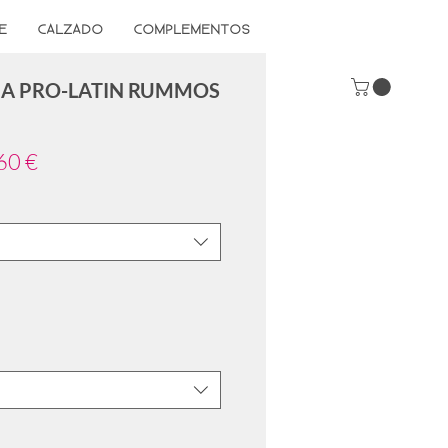
E
CALZADO
COMPLEMENTOS
NA PRO-LATIN RUMMOS
io
Precio
60 €
de
oferta