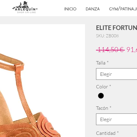
INICIO
DANZA
GYM/PATINAJ
ELITE FORTU
SKU: ZB008
Prec
 114,50 € 
91,
Talla
*
Elegir
Color
*
Tacón
*
Elegir
Cantidad
*