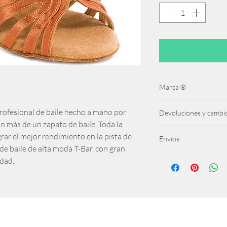
Marca ®
Rummos
 profesional de baile hecho a mano por
Devoluciones y cambi
an más de un zapato de baile. Toda la
Se admiten cambios has
rar el mejor rendimiento en la pista de
Envíos
producto debe ser ret
 de baile de alta moda T-Bar, con gran
condiciones
Gratis para pedidos + 
dad.
Baleares)
4,95€ Península
12,00 € Canarias y Ba