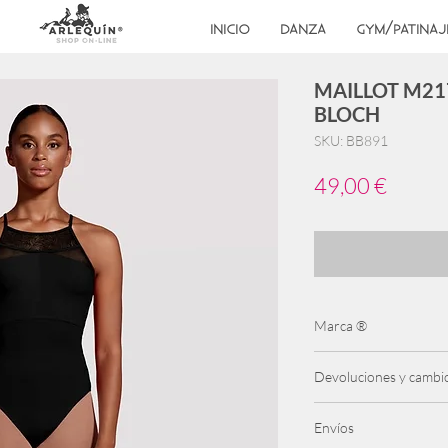
INICIO
DANZA
GYM/PATINAJ
MAILLOT M217
BLOCH
SKU: BB891
Precio
49,00 €
Marca ®
Bloch
Devoluciones y cambi
Se admiten cambios has
Envíos
producto debe ser ret