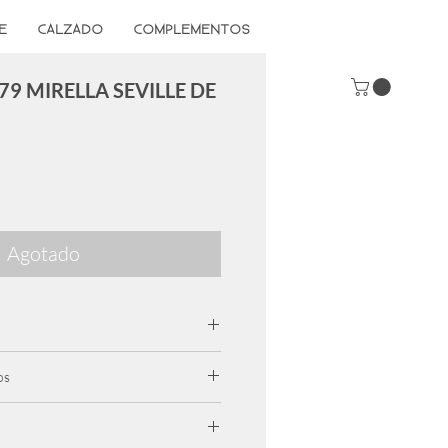
E
CALZADO
COMPLEMENTOS
9 MIRELLA SEVILLE DE
Agotado
os
ta 7 dias despues de la compra. El
ornado sin uso y en perfectas