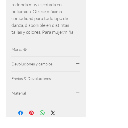
redonda muy escotada en
poliamida. Ofrece máxima
comodidad para todo tipo de
danza, disponible en distintas
tallas y colores. Para mujer/niña
Marca ®
Intermezzo
Devoluciones y cambios
Se admiten cambios hasta 7 dias
Envios & Devoluciones
despues de la compra. El producto debe
ser retornado sin uso y en perfectas
Gratis para pedidos + 50 €
condiciones
Material
4,95€ península y Baleares
5,95€ Canarias, Mellilla
100% POLIAMIDA