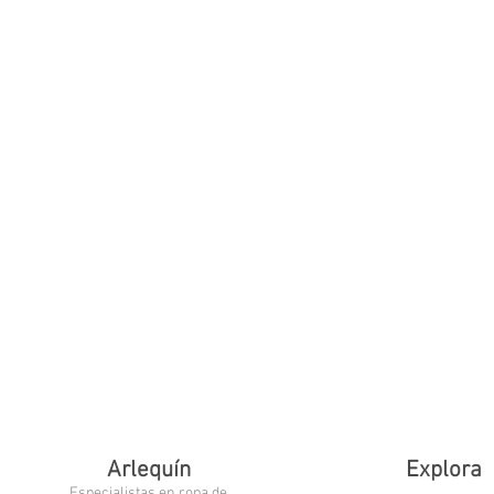
Arlequín
Explora
Especialistas en ropa de