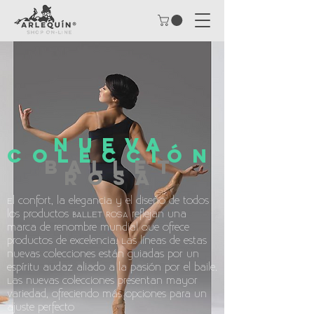
NUEVA
COLECCIÓN
BALLET
ROSA
El confort, la elegancia y el diseño de todos
los productos BALLET ROSA reflejan una
marca de renombre mundial Que ofrece
productos de excelencia. Las líneas de estas
nuevas colecciones están guiadas por un
espíritu audaz aliado a la pasión por el baile.
Las nuevas colecciones presentan mayor
variedad, ofreciendo más opciones para un
ajuste perfecto